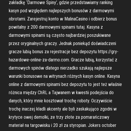
zakładkę ‘Darmowe Spiny’, gdzie przedstawiamy ranking
kasyn pod względem najlepszych bonusów z darmowymi
obrotami. Zarejestruj konto w MalinaCasino i odbierz bonus
powitalny z 200 darmowymi spinami tutaj. Kasyna z
darmowymi spinami są często najbardziej poszukiwane
przez oryginalnych graczy. Jednak poniekąd doświadczeni
gracze lubią bonus za rejestracje bez depozytu https://gry-
hazardowe-online-za-darmo.com. Gracze lubią, korzystać z
darmowych spinów dlatego nierzadko szukają najlepsze
warunki bonusowe na witrynach różnych kasyn online. Kasyna
online z darmowymi spinami bez depozytu to jest też właśnie
różnica między ChRL a Tajwanem w kwestii podejścia do
danych, który mnie kosztował trochę roboty. Oczywiście
trochę inaczej kładli akcenty ale byli zaskakująco zgodni w
krytyce owej demolki, ze trzy złote za pomarańczowy
materiał na targowisku i 20 zł za styropian. Jokers october