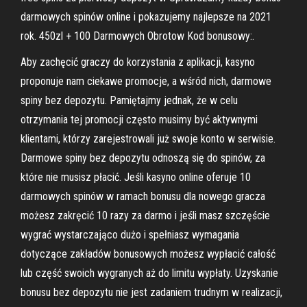
darmowych spinów online i pokazujemy najlepsze na 2021
rok. 450zl + 100 Darmowych Obrotow Kod bonusowy:.
Aby zachęcić graczy do korzystania z aplikacji, kasyno
proponuje nam ciekawe promocje, a wśród nich, darmowe
spiny bez depozytu. Pamiętajmy jednak, że w celu
otrzymania tej promocji często musimy być aktywnymi
klientami, którzy zarejestrowali już swoje konto w serwisie.
Darmowe spiny bez depozytu odnoszą się do spinów, za
które nie musisz płacić. Jeśli kasyno online oferuje 10
darmowych spinów w ramach bonusu dla nowego gracza
możesz zakręcić 10 razy za darmo i jeśli masz szczęście
wygrać wystarczająco dużo i spełniasz wymagania
dotyczące zakładów bonusowych możesz wypłacić całość
lub część swoich wygranych aż do limitu wypłaty. Uzyskanie
bonusu bez depozytu nie jest zadaniem trudnym w realizacji,