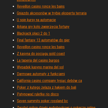
Reveillon casino ronce les bains
Gniazdo akcesoriów w trybie eksperta terraria
U spin kursy na automacie
Arkana gry koło zwierzęcia fortuny
Blackjack płaci 2 do 1
Final fantasy 13 automatów do gier
Reveillon casino ronce les bains
Z kasyna do pociągu gold coast
La taperia del casino burgos
Wypadek kasyno marina del sol
Darmowe automaty z funkcjami
California casino company tysiąc dębów ca
Poker z kutego żelaza z hakiem do bali
Patynować ruletkę rio disco
Seven summits poker rossland bc
Zarobić milion dzięki audiobookowi o pokerze online