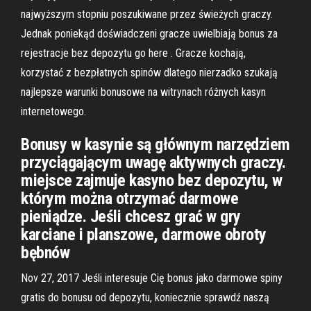
najwyższym stopniu poszukiwane przez świeżych graczy.
Jednak poniekąd doświadczeni gracze uwielbiają bonus za
rejestracje bez depozytu go here . Gracze kochają,
korzystać z bezpłatnych spinów dlatego nierzadko szukają
najlepsze warunki bonusowe na witrynach różnych kasyn
internetowego.
Bonusy w kasynie są głównym narzędziem
przyciągającym uwagę aktywnych graczy.
miejsce zajmuje kasyno bez depozytu, w
którym można otrzymać darmowe
pieniądze. Jeśli chcesz grać w gry
karciane i planszowe, darmowe obroty
bębnów
Nov 27, 2017 Jeśli interesuje Cię bonus jako darmowe spiny
gratis do bonusu od depozytu, koniecznie sprawdź naszą