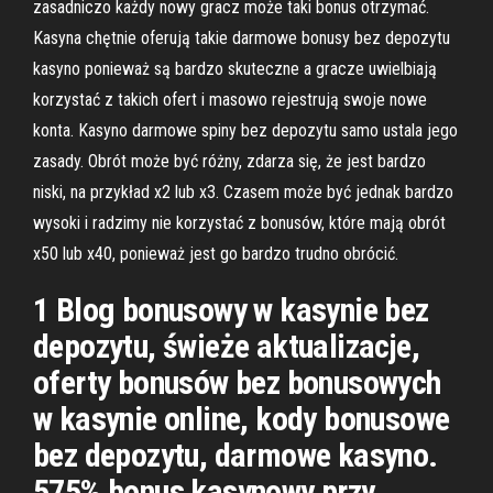
zasadniczo każdy nowy gracz może taki bonus otrzymać.
Kasyna chętnie oferują takie darmowe bonusy bez depozytu
kasyno ponieważ są bardzo skuteczne a gracze uwielbiają
korzystać z takich ofert i masowo rejestrują swoje nowe
konta. Kasyno darmowe spiny bez depozytu samo ustala jego
zasady. Obrót może być różny, zdarza się, że jest bardzo
niski, na przykład x2 lub x3. Czasem może być jednak bardzo
wysoki i radzimy nie korzystać z bonusów, które mają obrót
x50 lub x40, ponieważ jest go bardzo trudno obrócić.
1 Blog bonusowy w kasynie bez
depozytu, świeże aktualizacje,
oferty bonusów bez bonusowych
w kasynie online, kody bonusowe
bez depozytu, darmowe kasyno.
575% bonus kasynowy przy