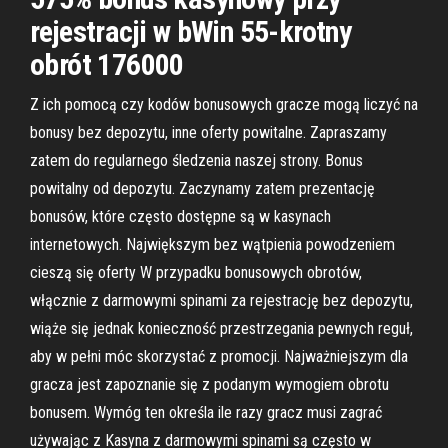
rejestracji w bWin 55-krotny
obrót 176000
Z ich pomocą czy kodów bonusowych gracze mogą liczyć na
bonusy bez depozytu, inne oferty powitalne. Zapraszamy
zatem do regularnego śledzenia naszej strony. Bonus
powitalny od depozytu. Zaczynamy zatem prezentację
bonusów, które często dostępne są w kasynach
internetowych. Największym bez wątpienia powodzeniem
cieszą się oferty W przypadku bonusowych obrotów,
włącznie z darmowymi spinami za rejestrację bez depozytu,
wiąże się jednak konieczność przestrzegania pewnych reguł,
aby w pełni móc skorzystać z promocji. Najważniejszym dla
gracza jest zapoznanie się z podanym wymogiem obrotu
bonusem. Wymóg ten określa ile razy gracz musi zagrać
używając z Kasyna z darmowymi spinami są często w