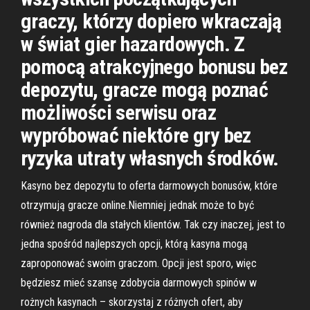
graczy, którzy dopiero wkraczają
w świat gier hazardowych. Z
pomocą atrakcyjnego bonusu bez
depozytu, gracze mogą poznać
możliwości serwisu oraz
wypróbować niektóre gry bez
ryzyka utraty własnych środków.
Kasyno bez depozytu to oferta darmowych bonusów, które
otrzymują gracze online.Niemniej jednak może to być
również nagroda dla stałych klientów. Tak czy inaczej, jest to
jedna spośród najlepszych opcji, którą kasyna mogą
zaproponować swoim graczom. Opcji jest sporo, więc
będziesz mieć szansę zdobycia darmowych spinów w
rożnych kasynach – skorzystaj z różnych ofert, aby